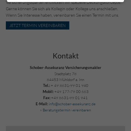
Versicherungssparten entwickeln wir spezielle Deckungskonzepte.
Gerne können Sie sich als Kollegin oder Kollege uns anschließen.
Wenn Sie Interesse haben, vereinbaren Sie einen Termin mit uns.
JETZT TERMIN VEREINBAREN
Kontakt
Scho­ber-As­se­ku­ranz Ver­si­che­rungs­mak­ler
Stadt­platz 78
84453 Mühl­dorf a. Inn
+ 49 8631-99 01 940
Tel.:
+49 177-79 00 663
Mobil:
+49 8631-99 01 941
Fax:
info@schober-assekuranz.de
E-Mail:
» Beratungstermin vereinbaren