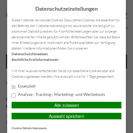
Datenschutzeinstellungen
Diese Website verwendet Cookies. Dazu zählen Cookies, die essentiell für
den Betrieb der Website notwendig sind, sowie solche, die lediglich zu
anonymen Statistikzwecken, für Komforteinstellungen oder zur Anzeige
Kontakt
Anfahrt
Datenschutz
Impressum
personalisierter Inhalte genutzt werden. Bitte beachten Sie, dass auf Basis
Ihrer Einstellungen evtl. nicht mehr alle Funktionalitäten zur Verfügung
stehen. Weitere Informationen finden Sie in unseren
Datenschutzhinweisen
.
Rechtliche Erstinformationen
HAUPTMENÜ
Mit Ihrer Auswahl entscheiden Sie ob nur essentielle Cookies oder alle
Cookies zugelassen werden. Ihre Auswahl wird für 7 Tage gespeichert.
Vermittler werden
Essenziell
Analyse-, Tracking-, Marketing- und Werbetools
Sie selbst sind Versicherungsvermittler – evtl. noch als
Alle zulassen
Einzelkämpfer und suchen Unterstützung?
Auswahl speichern
Wir sind Versicherungsmakler, inhabergeführt und eigenständig.
Die Schober Assekuranz arbeitet mit nahmhaften
Cookie-Details
Impressum
Versicherungsgesellschaften zusammen. Für einzelne